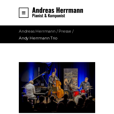
Andreas Herrmann
/
Presse
/
Andy Herrmann Trio