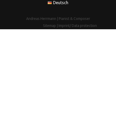
Deutsch
Andreas Herrmann | Pianist & Composer
Sitemap
|
Imprint/ Data protection