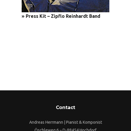
» Press Kit – Zipflo Reinhardt Band
Contact
Andreas Herrmann | Pianist & Komponist
Öschleweg 6 – D-88454 Hochdorf